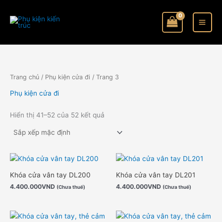
Nhảy
tới
nội
dung
Trang chủ
/
Phụ kiện cửa đi
/ Trang 3
Phụ kiện cửa đi
Hiển thị 41–52 của 52 kết quả
Khóa cửa vân tay DL200
Khóa cửa vân tay DL201
4.400.000
VND
4.400.000
VND
(Chưa thuế)
(Chưa thuế)