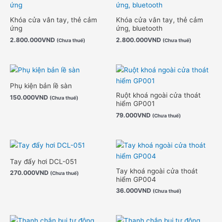
Khóa cửa vân tay, thẻ cảm
Khóa cửa vân tay, thẻ cảm
ứng
ứng, bluetooth
2.800.000
VND
2.800.000
VND
(Chưa thuế)
(Chưa thuế)
Phụ kiện bản lề sàn
Ruột khoá ngoài cửa thoát
150.000
VND
(Chưa thuế)
hiểm GP001
79.000
VND
(Chưa thuế)
Tay đẩy hơi DCL-051
Tay khoá ngoài cửa thoát
270.000
VND
(Chưa thuế)
hiểm GP004
36.000
VND
(Chưa thuế)
Khoảng