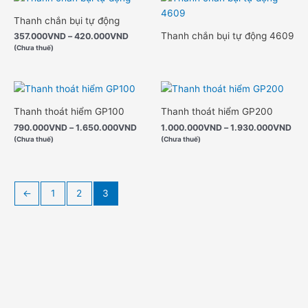
giá:
từ
Thanh chắn bụi tự động
357.000VND
Thanh chắn bụi tự động 4609
357.000
VND
–
420.000
VND
đến
(Chưa thuế)
420.000VND
Khoảng
Kho
giá:
giá:
từ
từ
Thanh thoát hiểm GP100
Thanh thoát hiểm GP200
790.000VND
1.0
790.000
VND
–
1.650.000
VND
1.000.000
VND
–
1.930.000
VND
đến
đến
(Chưa thuế)
(Chưa thuế)
1.650.000VND
1.9
←
1
2
3