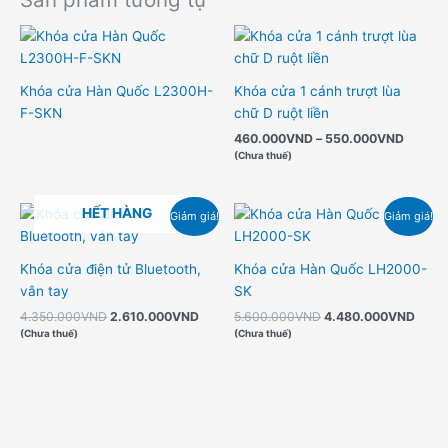
Khoản
giá:
từ
460.0
Khóa cửa Hàn Quốc L2300H-
Khóa cửa 1 cánh trượt lùa
đến
550.0
F-SKN
chữ D ruột liền
460.000
VND
–
550.000
VND
(Chưa thuế)
Giá
Giá
Giá
Giá
HẾT HÀNG
Giảm giá!
Giảm giá!
gốc
hiện
gốc
hiện
là:
tại
là:
tại
4.350.000VND.
là:
5.600.000VND.
là:
Khóa cửa điện tử Bluetooth,
Khóa cửa Hàn Quốc LH2000-
2.610.000VND.
4.48
vân tay
SK
4.350.000
VND
2.610.000
VND
5.600.000
VND
4.480.000
VND
(Chưa thuế)
(Chưa thuế)