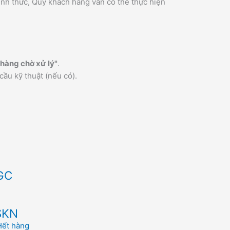
ính thức, Quý khách hàng vẫn có thể thực hiện
hàng chờ xử lý"
.
cầu kỹ thuật (nếu có).
GC
SKN
Hết hàng