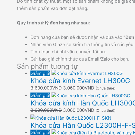
Do tính chất kỹ thuật, một số sản phẩm không để giá ch
thêm sản phẩm vào đơn đặt hàng.
Quy trình xử lý đơn hàng như sau:
Đơn hàng của bạn sẽ được nhận và đưa vào
"Đơn 
Nhân viên Glaze sẽ kiểm tra thông tin và các yêu 
Tính toán chi phí vận chuyển tối ưu.
Gửi báo giá chính thức qua Email/Zalo cho bạn.
Sản phẩm tương tự
Giảm giá!
Khóa cửa kính Evernet LH300G
3.600.000
VND
3.060.000
VND
(Chưa thuế)
Giảm giá!
Khóa cửa kính Hàn Quốc LH300
3.600.000
VND
3.060.000
VND
(Chưa thuế)
Khóa cửa Hàn Quốc L2300H-F-
Giảm giá!