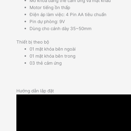
Mở khóa bằng thẻ cảm ứng và mật khẩu
Motor tiếng ồn thấp
Điện áp làm việc: 4 Pin AA tiêu chuẩn
Pin dự phòng: 9V
Dùng cho cánh dày 35~50mm
Thiết bị theo bộ
01 mặt khóa bên ngoài
01 mặt khóa bên trong
03 thẻ cảm ứng
Hướng dẫn lắp đặt