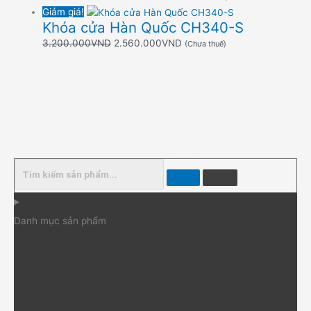
Giảm giá!
Khóa cửa Hàn Quốc CH340-S
3.200.000
VND
2.560.000
VND
(Chưa thuế)
Danh mục sản phẩm