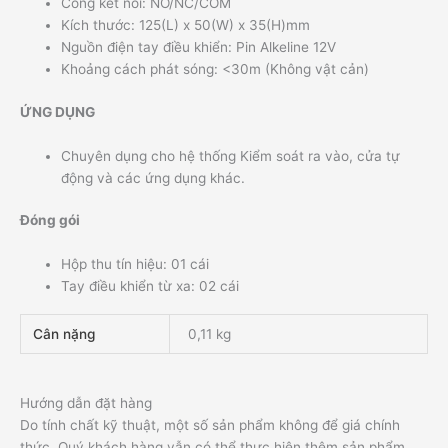
Cổng kết nối: NO/NC/COM
Kích thước: 125(L) x 50(W) x 35(H)mm
Nguồn điện tay điều khiển: Pin Alkeline 12V
Khoảng cách phát sóng: <30m (Không vật cản)
ỨNG DỤNG
Chuyên dụng cho hệ thống Kiểm soát ra vào, cửa tự
động và các ứng dụng khác.
Đóng gói
Hộp thu tín hiệu: 01 cái
Tay điều khiển từ xa: 02 cái
Cân nặng
0,11 kg
Hướng dẫn đặt hàng
Do tính chất kỹ thuật, một số sản phẩm không để giá chính
thức, Quý khách hàng vẫn có thể thực hiện thêm sản phẩm