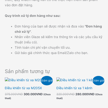
vào đơn đặt hàng.
Quy trình xử lý đơn hàng như sau:
Đơn hàng của bạn sẽ được nhận và đưa vào
"Đơn hàng
chờ xử lý"
.
Nhân viên Glaze sẽ kiểm tra thông tin và các yêu cầu kỹ
thuật (nếu có).
Tính toán chi phí vận chuyển tối ưu.
Gửi báo giá chính thức qua Email/Zalo cho bạn.
Sản phẩm tương tự
Giá
Giá
Giá
Giá
Giảm giá!
Giảm giá!
gốc
hiện
gốc
hiện
là:
tại
là:
tại
Điều khiển từ xa M205X
Điều khiển từ xa 1 kênh
375.000VND.
là:
320.000VND.
là:
375.000
VND
300.000
VND
320.000
VND
280.000
VND
300.000VND.
280.000
(Chưa
(Chưa
thuế)
thuế)