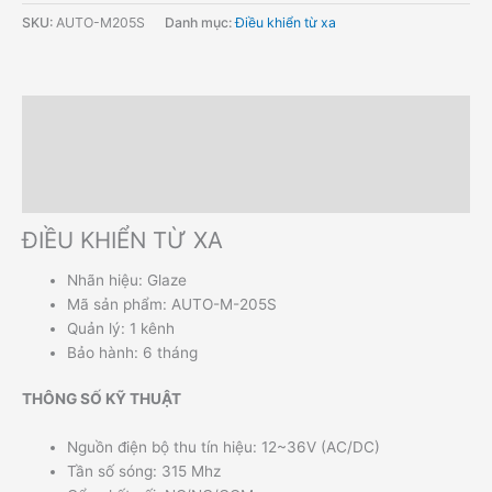
SKU:
AUTO-M205S
Danh mục:
Điều khiển từ xa
Mô tả
Thông tin bổ sung
Hướng dẫn đặt hàng
ĐIỀU KHIỂN TỪ XA
Nhãn hiệu: Glaze
Mã sản phẩm: AUTO-M-205S
Quản lý: 1 kênh
Bảo hành: 6 tháng
THÔNG SỐ KỸ THUẬT
Nguồn điện bộ thu tín hiệu: 12~36V (AC/DC)
Tần số sóng: 315 Mhz