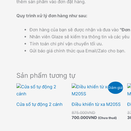
thêm sản phẩm vào đơn đặt hàng.
Quy trình xử lý đơn hàng như sau:
Đơn hàng của bạn sẽ được nhận và đưa vào
"Đơn 
Nhân viên Glaze sẽ kiểm tra thông tin và các yêu 
Tính toán chi phí vận chuyển tối ưu.
Gửi báo giá chính thức qua Email/Zalo cho bạn.
Sản phẩm tương tự
Giá
Giá
Giảm giá!
gốc
hiện
là:
tại
875.000VND.
là:
Cửa sổ tự động 2 cánh
Điều khiển từ xa M205S
Đ
700.000VND.
875.000
VND
3
700.000
VND
3
(Chưa thuế)