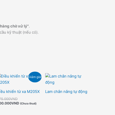
hàng chờ xử lý"
.
cầu kỹ thuật (nếu có).
Giá
Giá
Giảm giá!
gốc
hiện
là:
tại
375.000VND.
là:
iều khiển từ xa M205X
Lam chắn nắng tự động
300.000VND.
75.000
VND
00.000
VND
(Chưa thuế)