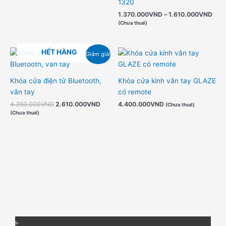
1.6
1320
1.370.000
VND
–
1.610.000
VND
(Chưa thuế)
Giá
Giá
HẾT HÀNG
Giảm giá!
gốc
hiện
là:
tại
4.350.000VND.
là:
Khóa cửa điện tử Bluetooth,
Khóa cửa kính vân tay GLAZE
2.610.000VND.
vân tay
có remote
4.350.000
VND
2.610.000
VND
4.400.000
VND
(Chưa thuế)
(Chưa thuế)