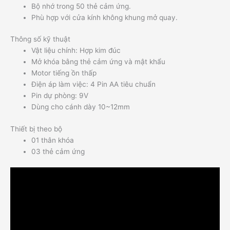
Bộ nhớ trong 50 thẻ cảm ứng.
Phù hợp với cửa kính không khung mở quay.
Thông số kỹ thuật
Vật liệu chính: Hợp kim đúc
Mở khóa bằng thẻ cảm ứng và mật khẩu
Motor tiếng ồn thấp
Điện áp làm việc: 4 Pin AA tiêu chuẩn
Pin dự phòng: 9V
Dùng cho cánh dày 10~12mm
Thiết bị theo bộ
01 thân khóa
03 thẻ cảm ứng