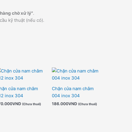
hàng chờ xử lý"
.
cầu kỹ thuật (nếu có).
hặn cửa nam châm
Chặn cửa nam châm
12 inox 304
004 inox 304
70.000
VND
186.000
VND
(Chưa thuế)
(Chưa thuế)