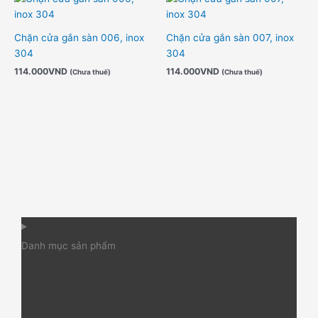
Chặn cửa gắn sàn 006, inox
Chặn cửa gắn sàn 007, inox
304
304
114.000
VND
114.000
VND
(Chưa thuế)
(Chưa thuế)
Danh mục sản phẩm