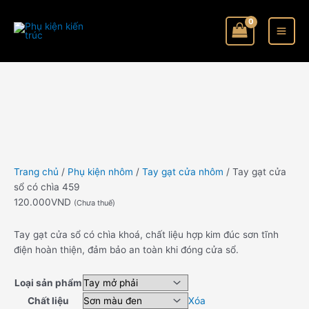
Nhảy
Tay
tới
gạt
nội
cửa
dung
sổ
có
chìa
459
số
lượng
Trang chủ
/
Phụ kiện nhôm
/
Tay gạt cửa nhôm
/ Tay gạt cửa
sổ có chìa 459
120.000
VND
(Chưa thuế)
Tay gạt cửa sổ có chìa khoá, chất liệu hợp kim đúc sơn tĩnh
điện hoàn thiện, đảm bảo an toàn khi đóng cửa sổ.
Loại sản phẩm
Chất liệu
Xóa