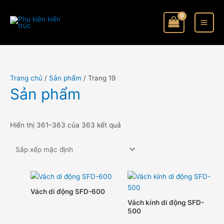
Nhảy
tới
nội
dung
Trang chủ
/
Sản phẩm
/ Trang 19
Sản phẩm
Hiển thị 361–363 của 363 kết quả
Vách di động SFD-600
Vách kính di động SFD-
500