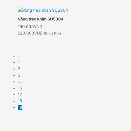
Khoảng
giá:
Vòng treo khăn SUS304
từ
190.000
VND
–
190.000VND
220.000
VND
(Chưa thuế)
đến
220.000VND
←
1
2
3
…
16
17
18
19