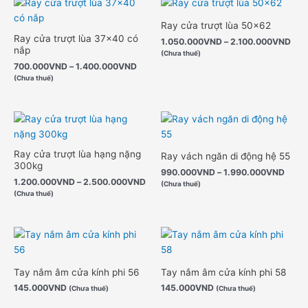
giá:
giá:
từ
từ
Ray cửa trượt lùa 50×62
700.000VND
1.0
Ray cửa trượt lùa 37×40 có
1.050.000
VND
–
2.100.000
VND
đến
đến
nắp
(Chưa thuế)
1.400.000VND
2.1
700.000
VND
–
1.400.000
VND
(Chưa thuế)
Khoảng
Khoả
giá:
giá:
từ
từ
1.200.000VND
990.
Ray cửa trượt lùa hạng nặng
Ray vách ngăn di động hệ 55
đến
đến
300kg
2.500.000VND
1.99
990.000
VND
–
1.990.000
VND
1.200.000
VND
–
2.500.000
VND
(Chưa thuế)
(Chưa thuế)
Tay nắm âm cửa kính phi 56
Tay nắm âm cửa kính phi 58
145.000
VND
145.000
VND
(Chưa thuế)
(Chưa thuế)