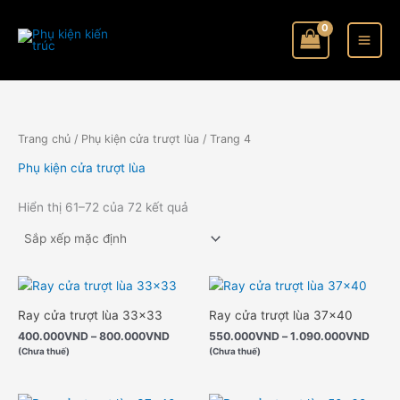
Nhảy
tới
nội
dung
Trang chủ
/
Phụ kiện cửa trượt lùa
/ Trang 4
Phụ kiện cửa trượt lùa
Hiển thị 61–72 của 72 kết quả
Khoảng
Khoả
giá:
giá:
từ
từ
Ray cửa trượt lùa 33×33
Ray cửa trượt lùa 37×40
400.000VND
550.
400.000
VND
–
800.000
VND
550.000
VND
–
1.090.000
VND
đến
đến
(Chưa thuế)
(Chưa thuế)
800.000VND
1.09
Khoảng
Kho