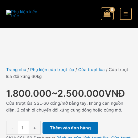
Nhảy
Cửa
Khoảng
đối
tới
trượt
giá:
xứng
nội
lùa
từ
60kg
dung
đối
720.000VND
số
xứng
đến
lượng
60kg
1.820.000VND
số
lượng
Trang chủ
/
Phụ kiện cửa trượt lùa
/
Cửa trượt lùa
/ Cửa trượt
lùa đối xứng 60kg
1.800.000~2.500.000VNĐ
Cửa trượt lùa SSL-60 đóng/mở bằng tay, không cần nguồn
điện, 2 cánh di chuyển đối xứng cùng đóng hoặc cùng mở.
-
+
Thêm vào đơn hàng
SKU:
SSL-60
Danh mục:
Bánh xe cửa kính trượt lùa
,
Cửa trượt