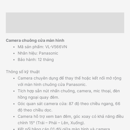
Mô tả
Hướng dẫn đặt hàng
Camera chuông cửa màn hình
Mã sản phẩm: VL-V566VN
Nhãn hiệu: Panasonic
Bảo hành: 12 tháng
Thông số kỹ thuật
Camera chuyên dụng để thay thế hoặc kết nối mở rộng
với màn hình chuông cửa Panasonic.
Tích hợp sẵn nút nhấn chuông, camera, mic thoại, đèn
hồng ngoại quay đêm.
Góc quan sát camera cửa: 87 độ theo chiều ngang, 66
độ theo chiều dọc.
Camera hỗ trợ xem ban đêm, góc xoay có khả năng điều
chỉnh 15° (Trái – Phải – Lên, Xuống).
Kết nối bằng cáp 01 đôi giữa màn hình và camera