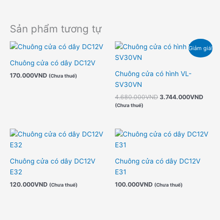
Sản phẩm tương tự
Giá
Giá
Giảm giá!
gốc
hiện
là:
tại
Chuông cửa có dây DC12V
4.680.000VND.
là:
Chuông cửa có hình VL-
170.000
VND
3.74
(Chưa thuế)
SV30VN
4.680.000
VND
3.744.000
VND
(Chưa thuế)
Chuông cửa có dây DC12V
Chuông cửa có dây DC12V
E32
E31
120.000
VND
100.000
VND
(Chưa thuế)
(Chưa thuế)