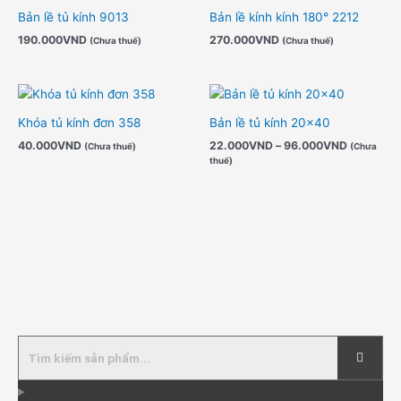
Bản lề tủ kính 9013
Bản lề kính kính 180° 2212
190.000
VND
270.000
VND
(Chưa thuế)
(Chưa thuế)
Khoảng
giá:
từ
Khóa tủ kính đơn 358
Bản lề tủ kính 20×40
22.000V
40.000
VND
22.000
VND
–
96.000
VND
đến
(Chưa thuế)
(Chưa
96.000V
thuế)