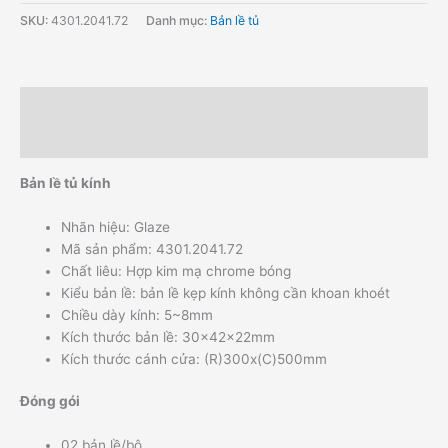
SKU:
4301.2041.72
Danh mục:
Bản lề tủ
Mô tả
Hướng dẫn đặt hàng
Bản lề tủ kính
Nhãn hiệu: Glaze
Mã sản phẩm: 4301.2041.72
Chất liêu: Hợp kim mạ chrome bóng
Kiểu bản lề: bản lề kẹp kính không cần khoan khoét
Chiều dày kính: 5~8mm
Kích thước bản lề: 30x42x22mm
Kích thước cánh cửa: (R)300x(C)500mm
Đóng gói
02 bản lề/bộ