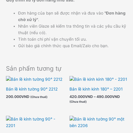
Quy trình xử lý đơn hàng như sau:
Đơn hàng của bạn sẽ được nhận và đưa vào
"Đơn hàng
chờ xử lý"
.
Nhân viên Glaze sẽ kiểm tra thông tin và các yêu cầu kỹ
thuật (nếu có).
Tính toán chi phí vận chuyển tối ưu.
Gửi báo giá chính thức qua Email/Zalo cho bạn.
Sản phẩm tương tự
Khoản
giá:
từ
Bản lề kính tường 90° 2212
Bản lề kính kính 180° – 2201
420.0
200.000
VND
420.000
VND
–
490.000
VND
đến
(Chưa thuế)
490.0
(Chưa thuế)
Khoảng
Khoản
giá:
giá:
từ
từ
280.000VND
260.0